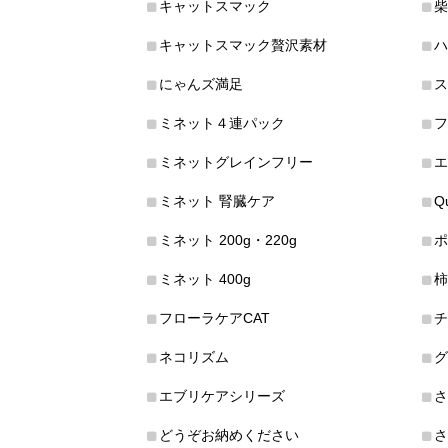
キャットスマック
柴
キャットスマック贅沢素材
ハ
にゃんズ満足
ス
ミネット４連パック
フ
ミネットグレインフリー
エ
ミネット 腎臓ケア
Q
ミネット 200g・220g
ポ
ミネット 400g
柿
フローラケアCAT
チ
ネコリズム
グ
エブリケアシリーズ
さ
どうぞお納めください
さ